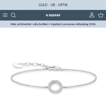
Hoppa till innehåll
GULD - UR - OPTIK
Konto
Kun
Hela sortimentet i våra butiker • Upptäck Lumoavas vårkatalog 2026
Translation missing: sv.accessibility.skip_to_product_info