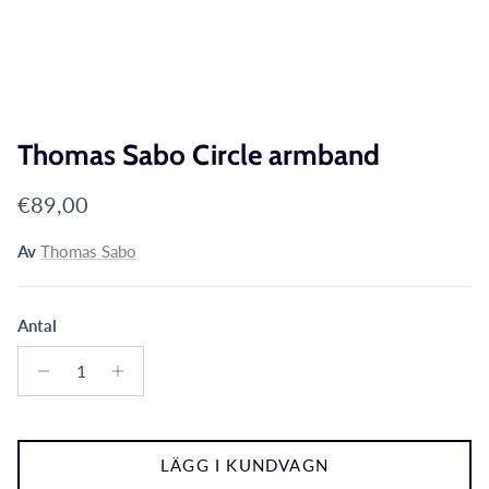
Thomas Sabo Circle armband
Translation missing: sv.products.product.price.reg
€89,00
Av
Thomas Sabo
Antal
LÄGG I KUNDVAGN