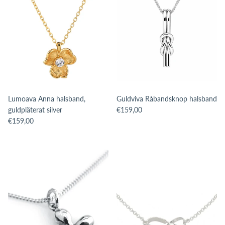
Lumoava Anna halsband,
Guldviva Råbandsknop halsband
Translation missing: sv.products.pro
guldpläterat silver
€159,00
Translation missing: sv.products.product.price.regular_price
€159,00