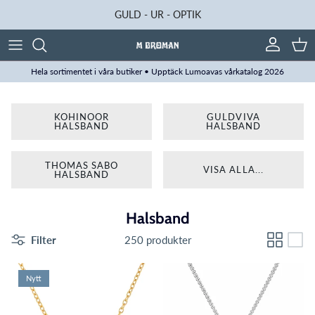
Hoppa till innehåll
GULD - UR - OPTIK
Konto
Kun
Hela sortimentet i våra butiker • Upptäck Lumoavas vårkatalog 2026
KOHINOOR
GULDVIVA
HALSBAND
HALSBAND
THOMAS SABO
VISA ALLA...
HALSBAND
Halsband
Filter
250 produkter
Nytt