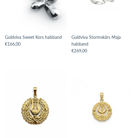
Guldviva Sweet Kors halsband
Guldviva Stormskärs Maja
Translation missing: sv.products.product.price.regular_price
€166,00
halsband
Translation missing: sv.products.pro
€269,00