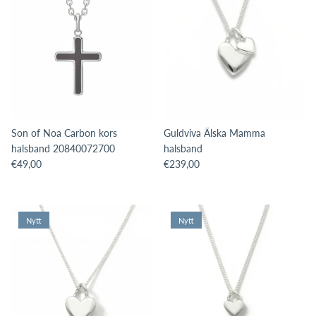
Son of Noa Carbon kors
Guldviva Älska Mamma
halsband 20840072700
halsband
Translation missing: sv.products.product.price.regular_price
Translation missing: sv.products.pro
€49,00
€239,00
Nytt
Nytt