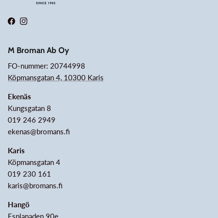
Facebook
Instagram
M Broman Ab Oy
FO-nummer: 20744998
Köpmansgatan 4, 10300 Karis
Ekenäs
Kungsgatan 8
019 246 2949
ekenas@bromans.fi
Karis
Köpmansgatan 4
019 230 161
karis@bromans.fi
Hangö
Esplanaden 90e