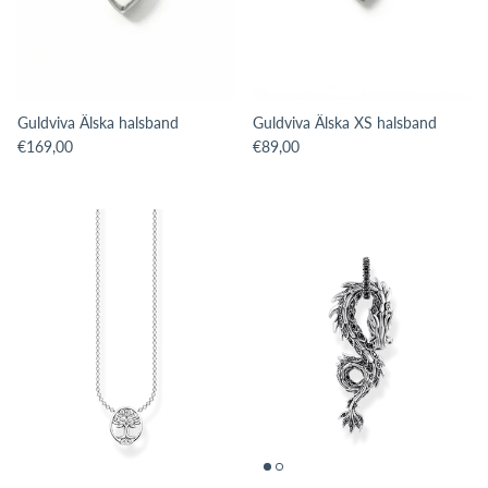
Guldviva Älska halsband
Guldviva Älska XS halsband
Translation missing: sv.products.product.price.regular_price
Translation missing: sv.products.pro
€169,00
€89,00