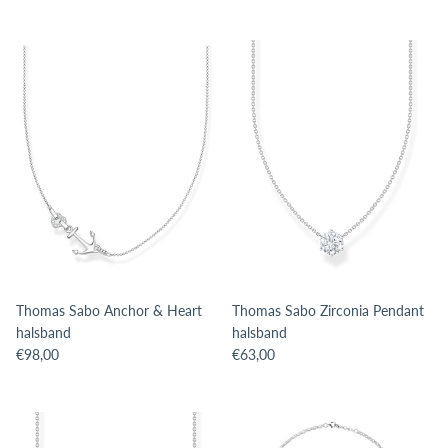
Thomas Sabo Anchor & Heart
Thomas Sabo Zirconia Pendant
halsband
halsband
Translation missing: sv.products.product.price.regular_price
Translation missing: sv.products.pro
€98,00
€63,00