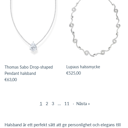
Lupaus halssmycke
Thomas Sabo Drop-shaped
Translation missing: sv.products.pro
€525,00
Pendant halsband
Translation missing: sv.products.product.price.regular_price
€63,00
1
2
3
…
11
·
Nästa »
Halsband är ett perfekt sätt att ge personlighet och elegans till