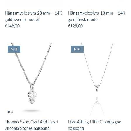
Hängsmyckeslyra 23 mm – 14K
Hängsmyckeslyra 18 mm – 14K
guld, svensk modell
guld, finsk modell
Translation missing: sv.products.product.price.regular_price
Translation missing: sv.products.pro
€149,00
€129,00
Nytt
Nytt
Thomas Sabo Oval And Heart
Efva Attling Little Champagne
Zirconia Stones halsband
halsband