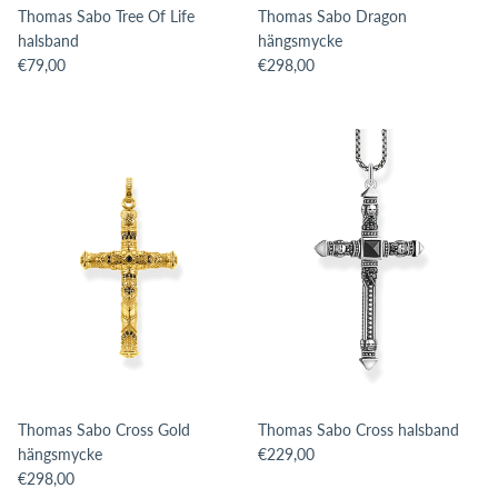
Thomas Sabo Tree Of Life
Thomas Sabo Dragon
halsband
hängsmycke
Translation missing: sv.products.product.price.regular_price
Translation missing: sv.products.pro
€79,00
€298,00
Thomas Sabo Cross Gold
Thomas Sabo Cross halsband
Translation missing: sv.products.pro
hängsmycke
€229,00
Translation missing: sv.products.product.price.regular_price
€298,00