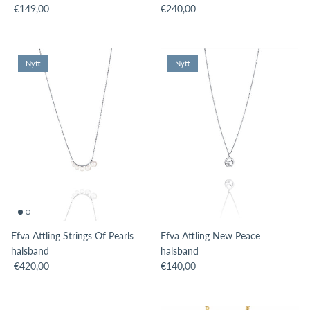
Translation missing: sv.products.product.price.regular_price
Translation missing: sv.products.pro
€149,00
€240,00
Nytt
Nytt
Efva Attling Strings Of Pearls
Efva Attling New Peace
halsband
halsband
Translation missing: sv.products.product.price.regular_price
Translation missing: sv.products.pro
€420,00
€140,00