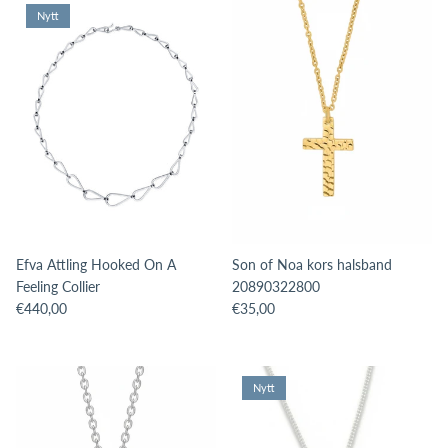
Nytt
Efva Attling Hooked On A
Son of Noa kors halsband
Feeling Collier
20890322800
Translation missing: sv.products.product.price.regular_price
Translation missing: sv.products.pro
€440,00
€35,00
Nytt