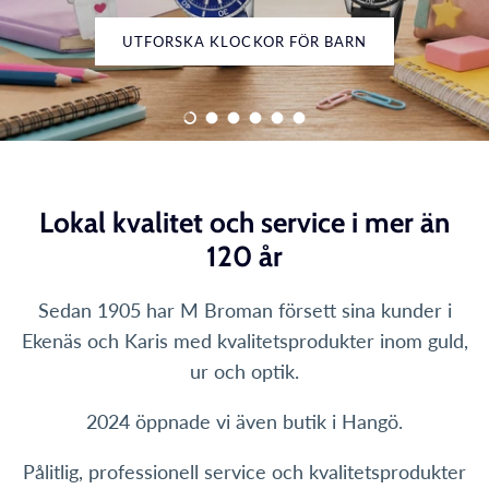
UTFORSKA KLOCKOR FÖR BARN
Ladda slide 1 av 6
Ladda slide 2 av 6
Ladda slide 3 av 6
Ladda slide 4 av 6
Ladda slide 5 av 6
Ladda slide 6 av 6
Lokal kvalitet och service i mer än
120 år
Sedan 1905 har M Broman försett sina kunder i
Ekenäs och Karis med kvalitetsprodukter inom guld,
ur och optik.
2024 öppnade vi även butik i Hangö.
Pålitlig, professionell service och kvalitetsprodukter