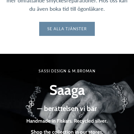
mer omfattande smyckesreparationer. Hos oss kan
du även boka tid till ögonläkare.
SE ALLA TJÄNSTER
SASSI DESIGN & M.BROMAN
Saaga
— berättelsen vi bär
Handmade in Fiskars. Recycled silver.
Shop the collection in our stores.