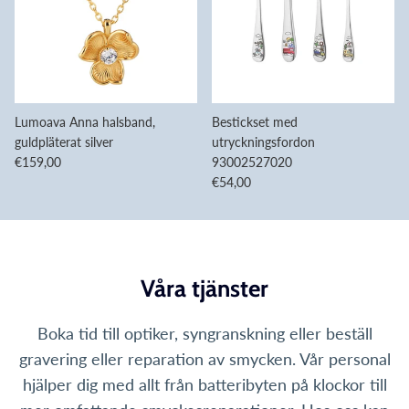
Lumoava Anna halsband,
Bestickset med
guldpläterat silver
utryckningsfordon
Translation missing: sv.products.product.price.regular_price
€159,00
93002527020
Translation missing: sv.products.pro
€54,00
Våra tjänster
Boka tid till optiker, syngranskning eller beställ
gravering eller reparation av smycken. Vår personal
hjälper dig med allt från batteribyten på klockor till