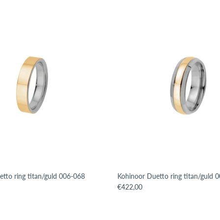
tto ring titan/guld 006-068
Kohinoor Duetto ring titan/guld 
issing: sv.products.product.price.regular_price
Translation missing: sv.products.p
€422,00