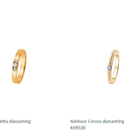
letta diamantring
Kohinoor Corona diamantring
issing: sv.products.product.price.regular_price
Translation missing: sv.products.p
€690,00