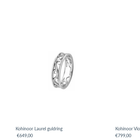
Kohinoor Laurel guldring
Kohinoor Vio
Translation missing: sv.products.product.price.regular_price
Translation m
€649,00
€799,00