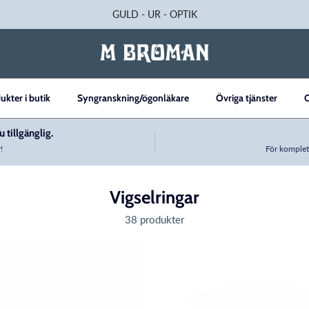
GULD - UR - OPTIK
ukter i butik
Syngranskning/ögonläkare
Övriga tjänster
 tillgänglig.
!
För komplet
Vigselringar
38 produkter