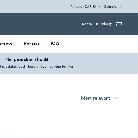
Land/region
Språk
Finland (EUR €)
Svenska
Konto
Kundvagn
Om oss
Kontakt
FAQ
Fler produkter i butik!
t produktutbud - besök någon av våra butiker
Sortera efter
Mest relevant