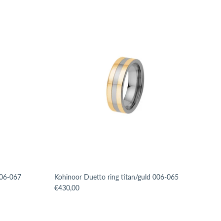
006-067
Kohinoor Duetto ring titan/guld 006-065
roduct.price.regular_price
Translation missing: sv.products.product.price.regular_p
€430,00