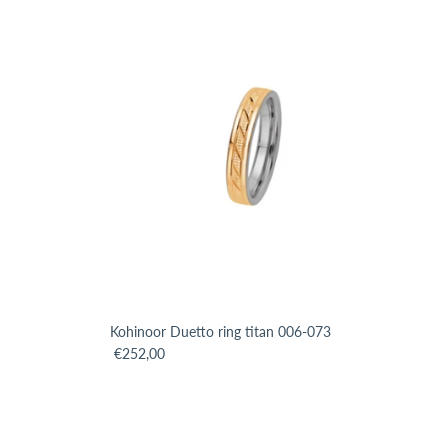
Kohinoor Duetto ring titan 006-073
roduct.price.regular_price
Translation missing: sv.products.product.price.regular_p
€252,00