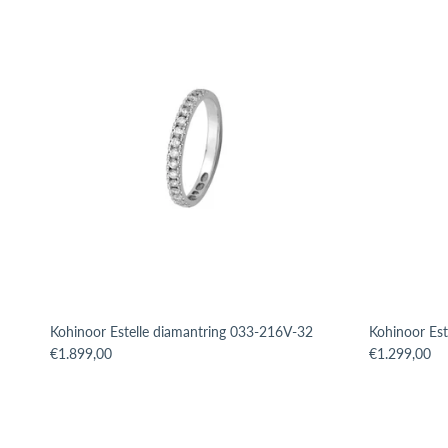
Kohinoor Estelle diamantring 033-216V-32
Kohinoor Est
Translation missing: sv.products.product.price.regular_price
Translation m
€1.899,00
€1.299,00