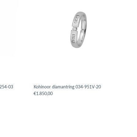
-254-03
Kohinoor diamantring 034-951V-20
roduct.price.regular_price
Translation missing: sv.products.product.price.regular_p
€1.850,00