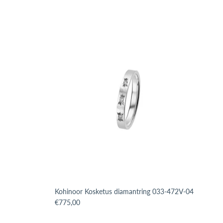
Kohinoor Kosketus diamantring 033-472V-04
roduct.price.regular_price
Translation missing: sv.products.product.price.regular_p
€775,00