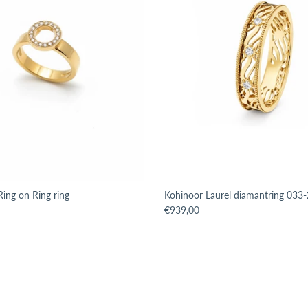
Ring on Ring ring
Kohinoor Laurel diamantring 033
issing: sv.products.product.price.regular_price
Translation missing: sv.products.p
€939,00