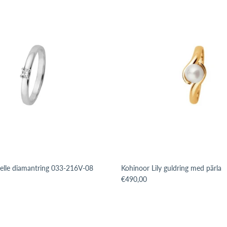
elle diamantring 033-216V-08
Kohinoor Lily guldring med pärla
issing: sv.products.product.price.regular_price
Translation missing: sv.products.p
€490,00