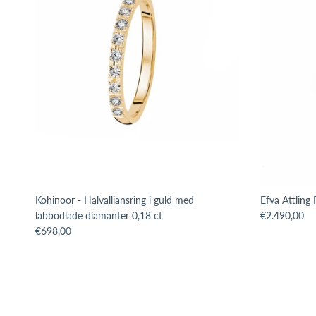
Kohinoor - Halvalliansring i guld med
Efva Attling 
Translation m
labbodlade diamanter 0,18 ct
€2.490,00
Translation missing: sv.products.product.price.regular_price
€698,00