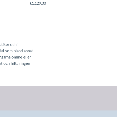
roduct.price.regular_price
Translation missing: sv.products.product.price.regular_p
€1.129,00
utiker och i
rial som bland annat
garna online eller
nt och hitta ringen