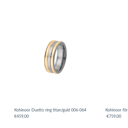
Kohinoor Duetto ring titan/guld 006-064
Kohinoor för
Translation missing: sv.products.product.price.regular_price
Translation m
€459,00
€759,00