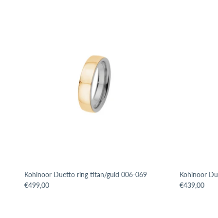
Kohinoor Duetto ring titan/guld 006-069
Kohinoor Due
Translation missing: sv.products.product.price.regular_price
Translation m
€499,00
€439,00