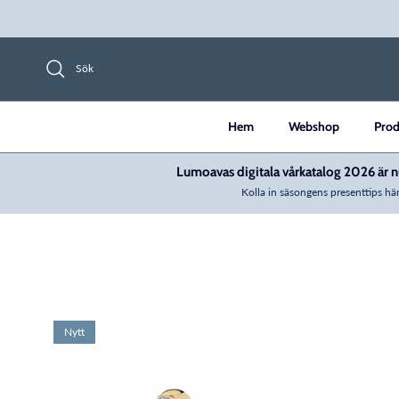
Hoppa till innehåll
Sök
Hem
Webshop
Prod
Lumoavas digitala vårkatalog 2026 är nu
Kolla in säsongens presenttips här
Nytt