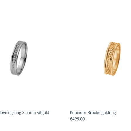
lovningsring 3,5 mm vitguld
Kohinoor Brooke guldring
issing: sv.products.product.price.regular_price
Translation missing: sv.products.p
€499,00