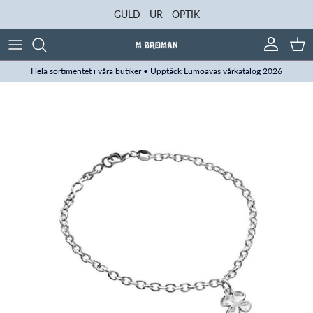
Hoppa till innehåll
GULD - UR - OPTIK
Konto
Kun
Hela sortimentet i våra butiker • Upptäck Lumoavas vårkatalog 2026
Translation missing: sv.accessibility.skip_to_product_info