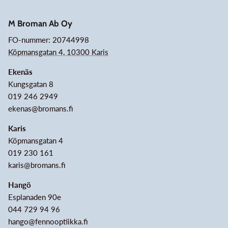
M Broman Ab Oy
FO-nummer: 20744998
Köpmansgatan 4, 10300 Karis
Ekenäs
Kungsgatan 8
019 246 2949
ekenas@bromans.fi
Karis
Köpmansgatan 4
019 230 161
karis@bromans.fi
Hangö
Esplanaden 90e
044 729 94 96
hango@fennooptiikka.fi