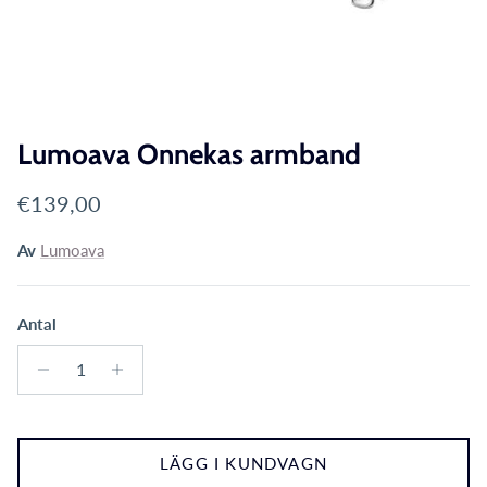
Lumoava Onnekas armband
Translation missing: sv.products.product.price.reg
€139,00
Av
Lumoava
Antal
LÄGG I KUNDVAGN