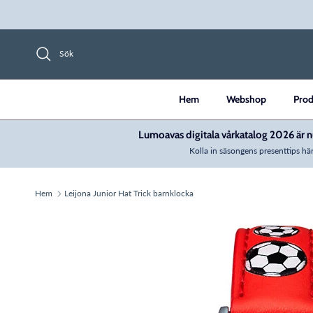
Hoppa till innehåll
Sök
Hem
Webshop
Prod
Lumoavas digitala vårkatalog 2026 är nu
Kolla in säsongens presenttips här
Hem
Leijona Junior Hat Trick barnklocka
Translation missing: sv.accessibility.skip_to_prod