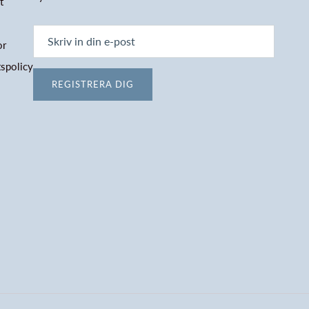
t
or
tspolicy
REGISTRERA DIG