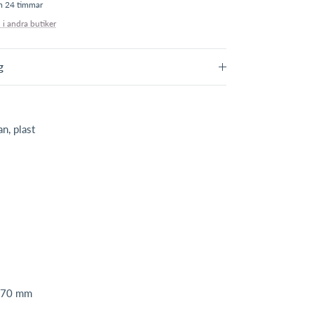
om 24 timmar
 i andra butiker
g
an, plast
-170 mm