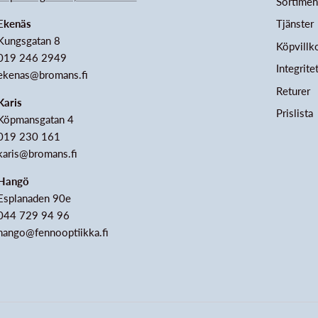
Sortimen
Ekenäs
Tjänster
Kungsgatan 8
Köpvillk
019 246 2949
Integrite
ekenas@bromans.fi
Returer
Karis
Prislista
Köpmansgatan 4
019 230 161
karis@bromans.fi
Hangö
Esplanaden 90e
044 729 94 96
hango@fennooptiikka.fi