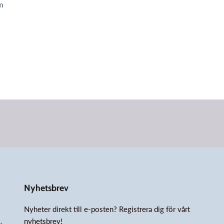
m
Nyhetsbrev
Nyheter direkt till e-posten? Registrera dig för vårt
nyhetsbrev!