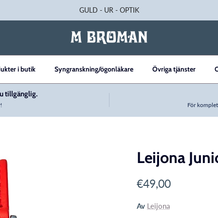
GULD - UR - OPTIK
ukter i butik
Syngranskning/ögonläkare
Övriga tjänster
 tillgänglig.
!
För komplet
Leijona Juni
uct_info
Translation missi
€49,00
Av
Leijona