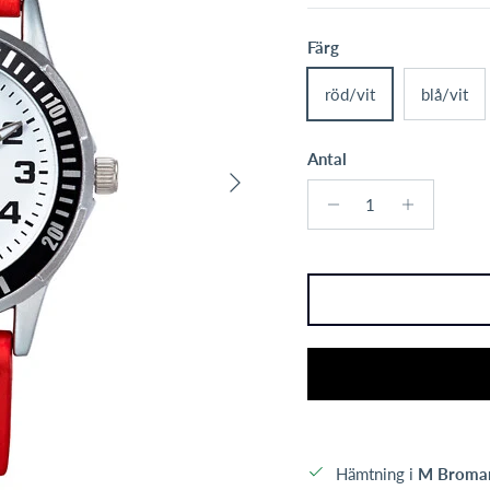
Färg
röd/vit
blå/vit
Antal
Nästa
Hämtning i
M Broma