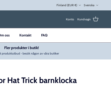
Land/region
Språk
Finland (EUR €)
Svenska
Konto
Kundvagn
Om oss
Kontakt
FAQ
Fler produkter i butik!
t produktutbud - besök någon av våra butiker
or Hat Trick barnklocka
ng: sv.products.product.price.regular_price