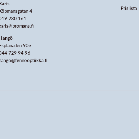
Karis
Prislista
Köpmansgatan 4
019 230 161
karis@bromans.fi
Hangö
Esplanaden 90e
044 729 94 96
hango@fennooptiikka.fi