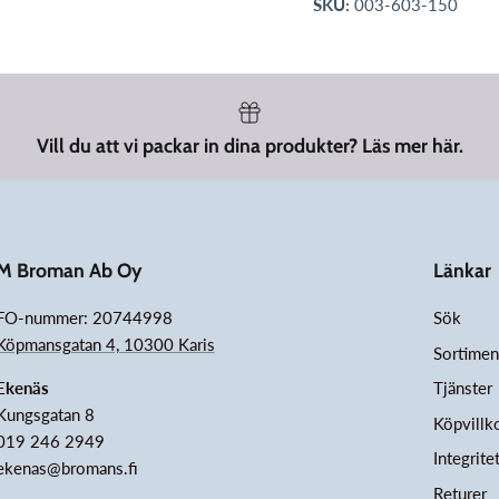
SKU:
003-603-150
Vill du att vi packar in dina produkter? Läs mer här.
M Broman Ab Oy
Länkar
FO-nummer: 20744998
Sök
Köpmansgatan 4, 10300 Karis
Sortimen
Ekenäs
Tjänster
Kungsgatan 8
Köpvillk
019 246 2949
Integrite
ekenas@bromans.fi
Returer