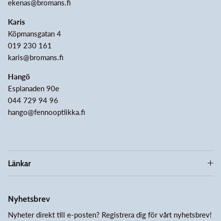
ekenas@bromans.fi
Karis
Köpmansgatan 4
019 230 161
karis@bromans.fi
Hangö
Esplanaden 90e
044 729 94 96
hango@fennooptiikka.fi
Länkar
Nyhetsbrev
Nyheter direkt till e-posten? Registrera dig för vårt nyhetsbrev!