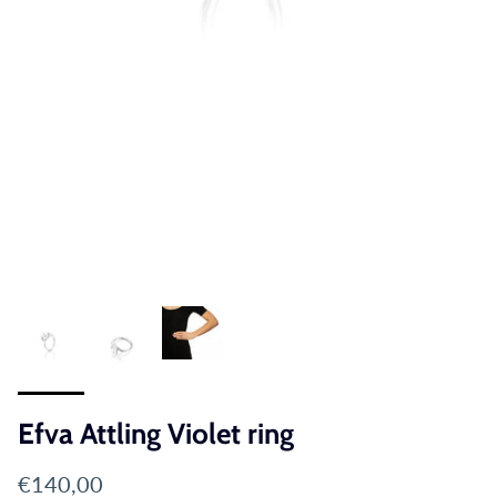
Efva Attling Violet ring
Translation missing: sv.products.product.price.reg
€140,00