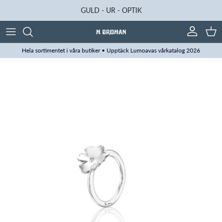
Hoppa till innehåll
GULD - UR - OPTIK
Konto
Kun
Hela sortimentet i våra butiker • Upptäck Lumoavas vårkatalog 2026
Translation missing: sv.accessibility.skip_to_product_info