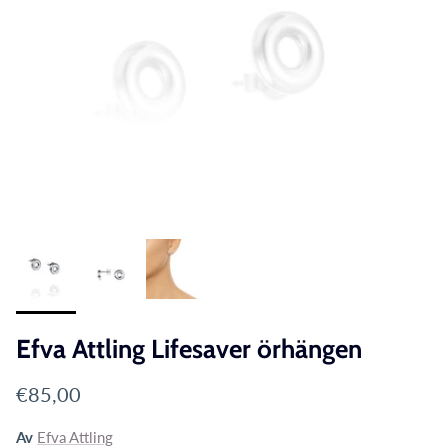
Efva Attling Lifesaver örhängen
Translation missing: sv.products.product.price.reg
€85,00
Av
Efva Attling