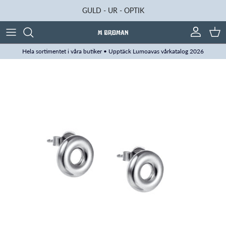
Hoppa till innehåll
GULD - UR - OPTIK
Konto
Kun
Hela sortimentet i våra butiker • Upptäck Lumoavas vårkatalog 2026
Translation missing: sv.accessibility.skip_to_product_info