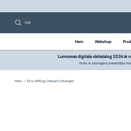
Hoppa till innehåll
Sök
Hem
Webshop
Prod
Lumoavas digitala vårkatalog 2026 är nu
Kolla in säsongens presenttips här
Hem
Efva Attling Crémant örhängen
Translation missing: sv.accessibility.skip_to_prod