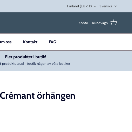
Land/region
Språk
Finland (EUR €)
Svenska
Konto
Kundvagn
Om oss
Kontakt
FAQ
Fler produkter i butik!
t produktutbud - besök någon av våra butiker
g Crémant örhängen
ng: sv.products.product.price.regular_price