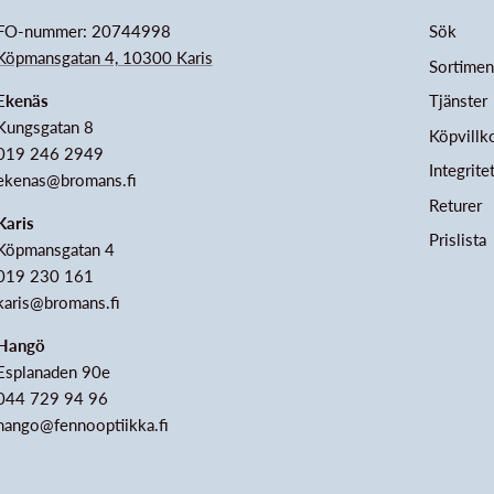
FO-nummer: 20744998
Sök
Köpmansgatan 4, 10300 Karis
Sortimen
Ekenäs
Tjänster
Kungsgatan 8
Köpvillk
019 246 2949
Integrite
ekenas@bromans.fi
Returer
Karis
Prislista
Köpmansgatan 4
019 230 161
karis@bromans.fi
Hangö
Esplanaden 90e
044 729 94 96
hango@fennooptiikka.fi