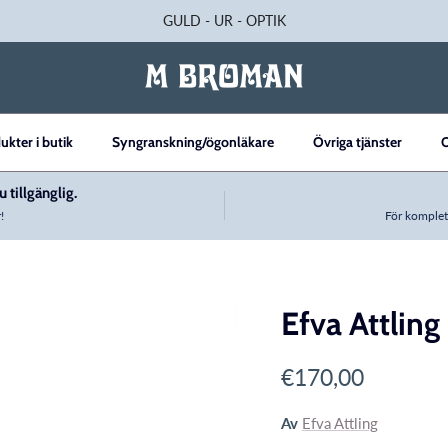
GULD - UR - OPTIK
ukter i butik
Syngranskning/ögonläkare
Övriga tjänster
 tillgänglig.
!
För komplet
Efva Attlin
uct_info
Translation missi
€170,00
Av
Efva Attling