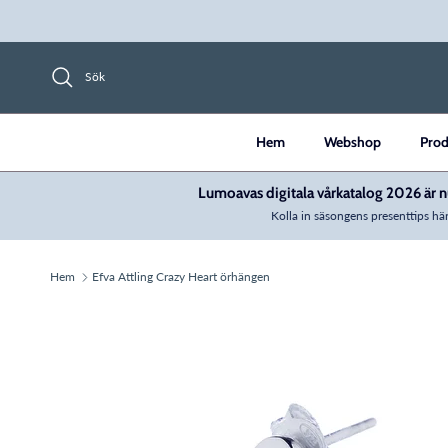
Hoppa till innehåll
Sök
Hem
Webshop
Prod
Lumoavas digitala vårkatalog 2026 är nu
Kolla in säsongens presenttips här
Hem
Efva Attling Crazy Heart örhängen
Translation missing: sv.accessibility.skip_to_prod