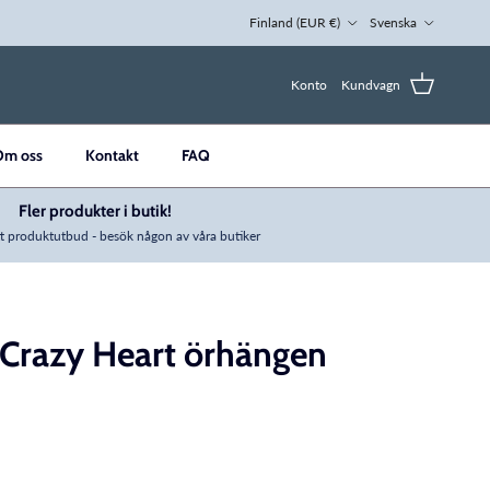
Land/region
Språk
Finland (EUR €)
Svenska
Konto
Kundvagn
Om oss
Kontakt
FAQ
Fler produkter i butik!
t produktutbud - besök någon av våra butiker
g Crazy Heart örhängen
ng: sv.products.product.price.regular_price