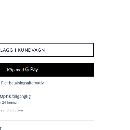
LÄGG I KUNDVAGN
Fler betalningsalternativ
Optik
tillgänglig
om 24 timmar
 i andra butiker
g