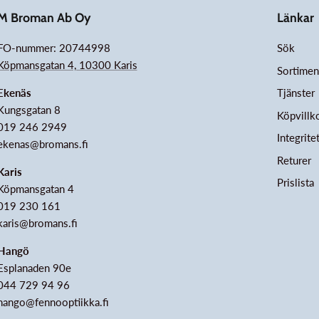
M Broman Ab Oy
Länkar
FO-nummer: 20744998
Sök
Köpmansgatan 4, 10300 Karis
Sortimen
Ekenäs
Tjänster
Kungsgatan 8
Köpvillk
019 246 2949
Integrite
ekenas@bromans.fi
Returer
Karis
Prislista
Köpmansgatan 4
019 230 161
karis@bromans.fi
Hangö
Esplanaden 90e
044 729 94 96
hango@fennooptiikka.fi