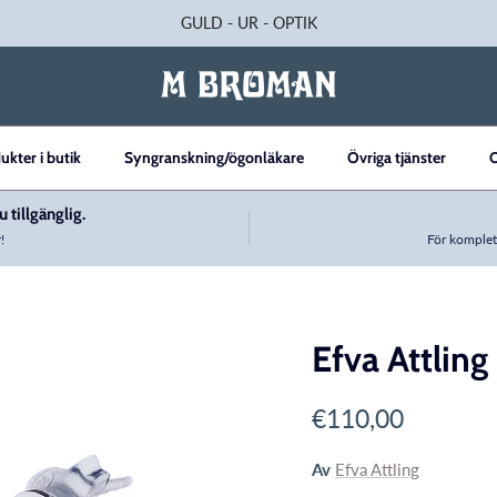
GULD - UR - OPTIK
ukter i butik
Syngranskning/ögonläkare
Övriga tjänster
 tillgänglig.
!
För komplet
Efva Attlin
uct_info
Translation missi
€110,00
Av
Efva Attling