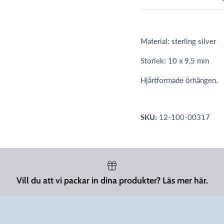
Material: sterling silver
Storlek: 10 x 9,5 mm
Hjärtformade örhängen.
SKU:
12-100-00317
Vill du att vi packar in dina produkter? Läs mer här.