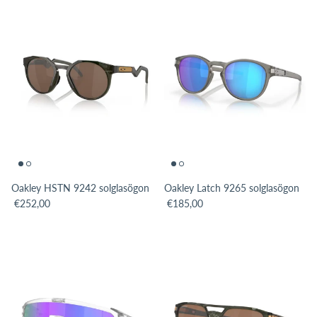
Oakley HSTN 9242 solglasögon
Oakley Latch 9265 solglasögon
Translation missing: sv.products.product.price.regular_price
Translation missing: sv.products.pro
€252,00
€185,00