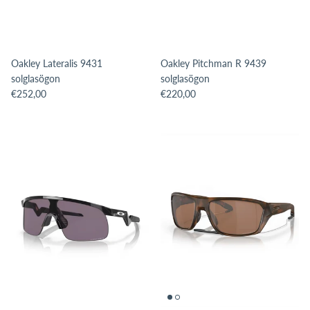
Oakley Lateralis 9431
Oakley Pitchman R 9439
solglasögon
solglasögon
Translation missing: sv.products.product.price.regular_price
Translation missing: sv.products.pro
€252,00
€220,00