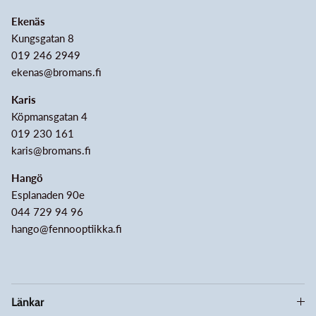
Ekenäs
Kungsgatan 8
019 246 2949
ekenas@bromans.fi
Karis
Köpmansgatan 4
019 230 161
karis@bromans.fi
Hangö
Esplanaden 90e
044 729 94 96
hango@fennooptiikka.fi
Länkar