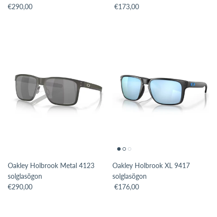
Translation missing: sv.products.product.price.regular_price
Translation missing: sv.products.pro
€290,00
€173,00
Oakley Holbrook Metal 4123
Oakley Holbrook XL 9417
solglasögon
solglasögon
Translation missing: sv.products.product.price.regular_price
Translation missing: sv.products.pro
€290,00
€176,00