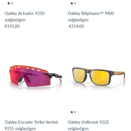
Oakley Actuator 9250
Oakley BiSphaera™ 9400
solglasögon
solglasögon
Translation missing: sv.products.product.price.regular_price
Translation missing: sv.products.pro
€195,00
€214,00
Oakley Encoder Strike Vented
Oakley Holbrook 9102
9235 solglasögon
solglasögon