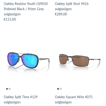
Oakley Resistor Youth OJ9010
Oakley Split Shot 9416
Polished Black / Prizm Grey
solglasögon
Translation missing: sv.products.pro
solglasögon
€289,00
Translation missing: sv.products.product.price.regular_price
€115,00
Oakley Split Time 4129
Oakley Square Wire 4075
solglasögon
solglasögon