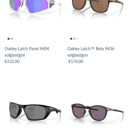
Oakley Latch Panel 9404
Oakley Latch™ Beta 9436
solglasögon
solglasögon
Translation missing: sv.products.product.price.regular_price
Translation missing: sv.products.pro
€232,00
€176,00