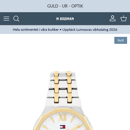
Hoppa till innehåll
GULD - UR - OPTIK
Konto
Kun
Hela sortimentet i våra butiker • Upptäck Lumoavas vårkatalog 2026
Translation missing: sv.accessibility.skip_to_product_info
Nytt