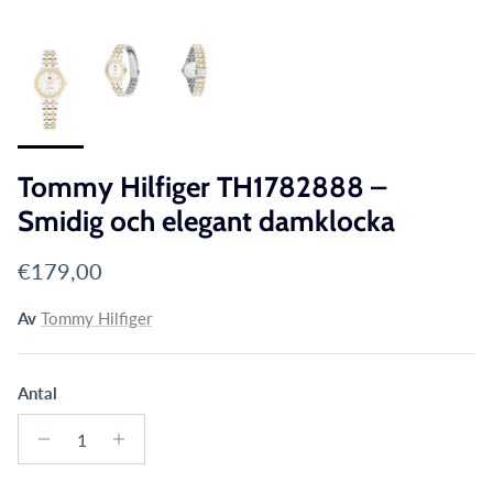
Tommy Hilfiger TH1782888 –
Smidig och elegant damklocka
Translation missing: sv.products.product.price.reg
€179,00
Av
Tommy Hilfiger
Antal