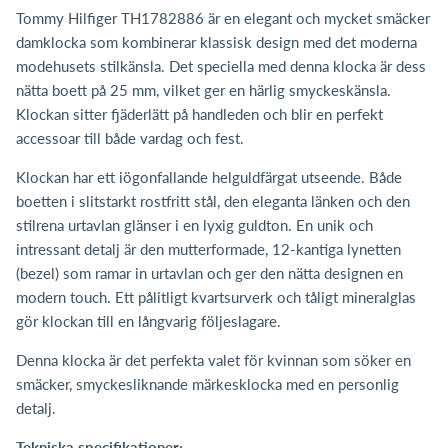
Tommy Hilfiger TH1782886 är en elegant och mycket smäcker
damklocka som kombinerar klassisk design med det moderna
modehusets stilkänsla. Det speciella med denna klocka är dess
nätta boett på 25 mm, vilket ger en härlig smyckeskänsla.
Klockan sitter fjäderlätt på handleden och blir en perfekt
accessoar till både vardag och fest.
Klockan har ett iögonfallande helguldfärgat utseende. Både
boetten i slitstarkt rostfritt stål, den eleganta länken och den
stilrena urtavlan glänser i en lyxig guldton. En unik och
intressant detalj är den mutterformade, 12-kantiga lynetten
(bezel) som ramar in urtavlan och ger den nätta designen en
modern touch. Ett pålitligt kvartsurverk och tåligt mineralglas
gör klockan till en långvarig följeslagare.
Denna klocka är det perfekta valet för kvinnan som söker en
smäcker, smyckesliknande märkesklocka med en personlig
detalj.
Tekniska specifikationer: