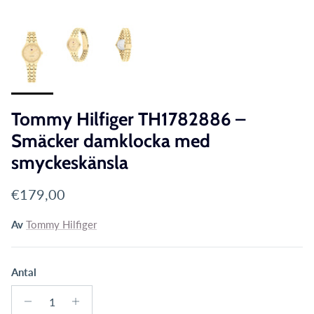
Tommy Hilfiger TH1782886 –
Smäcker damklocka med
smyckeskänsla
Translation missing: sv.products.product.price.reg
€179,00
Av
Tommy Hilfiger
Antal