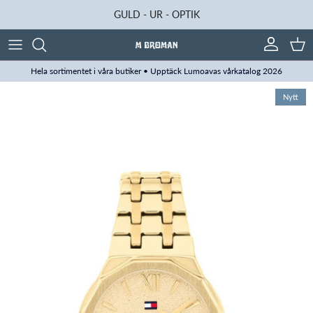
Hoppa till innehåll
GULD - UR - OPTIK
Konto
Kun
Hela sortimentet i våra butiker • Upptäck Lumoavas vårkatalog 2026
Translation missing: sv.accessibility.skip_to_product_info
Nytt